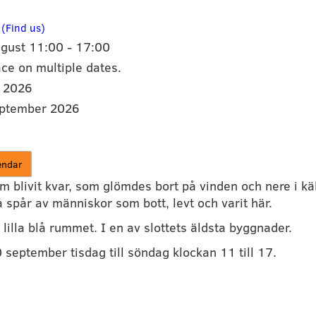
(Find us)
ugust
11:00
-
17:00
ace on multiple dates.
 2026
ptember 2026
endar
 blivit kvar, som glömdes bort på vinden och nere i käll
 spår av människor som bott, levt och varit här.
i lilla blå rummet. I en av slottets äldsta byggnader.
0 september tisdag till söndag klockan 11 till 17.