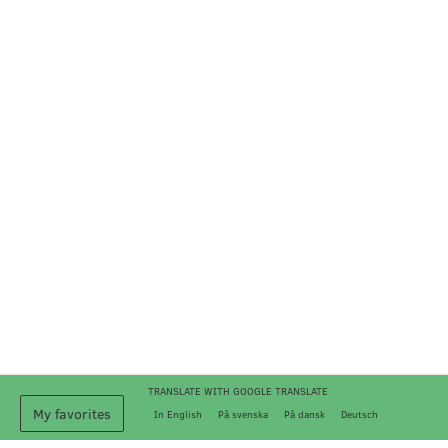
My favorites
In English
På svenska
På dansk
Deutsch