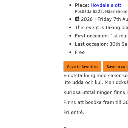
Place:
Hovdala slott
Postlåda 6223,
Hässleholm
2026 |
Friday 7th A
This event is taking pl
First occasion:
1st maj
Last occasion:
30th Se
Free
Save to favorites
Save to cal
En utställning med saker som
lite udda och kul. Men också
Kuriosa utställningen finns 
Finns att besöka fram till 3
Fri entré.