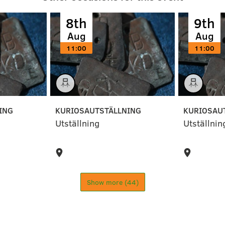
)
8th
9th
Aug
Aug
11:00
11:00
ING
KURIOSAUTSTÄLLNING
KURIOSAU
Utställning
Utställnin
Show more (44)