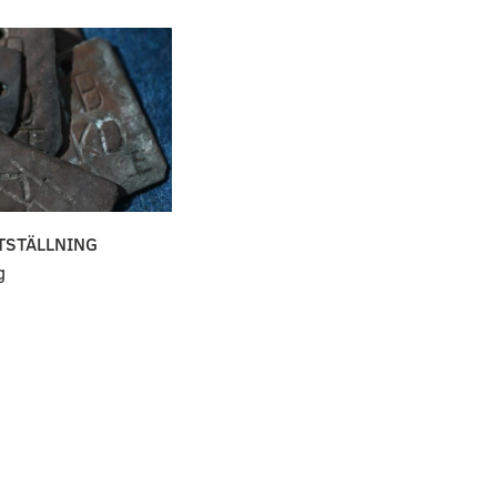
)
TSTÄLLNING
g