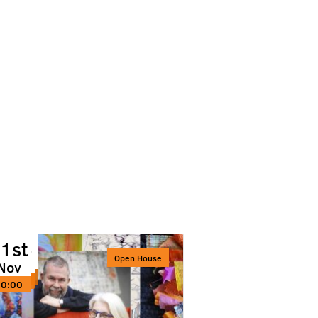
21st
21st
1st
Nov
Open House
Nov
Nov
10:00
10:00
10:00