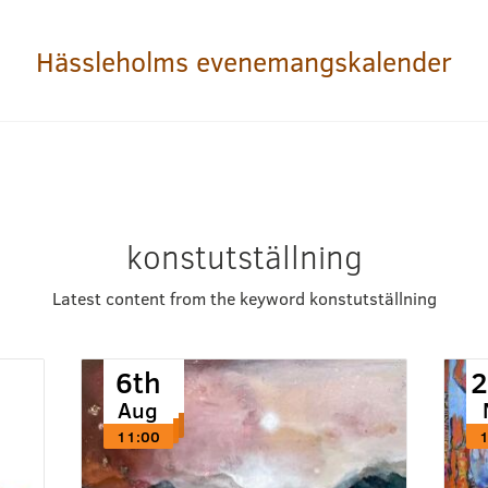
Hässleholms evenemangskalender
konstutställning
Latest content from the keyword konstutställning
6th
6th
6th
2
Aug
Aug
Aug
11:00
11:00
11:00