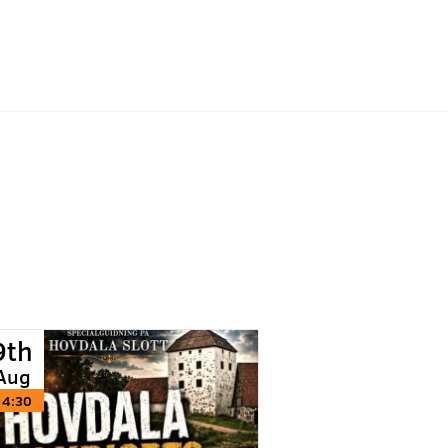
9th
Aug
14:30