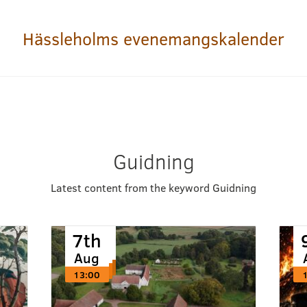
Hässleholms evenemangskalender
Guidning
Latest content from the keyword Guidning
7th
7th
7th
Aug
Aug
Aug
13:00
13:00
13:00