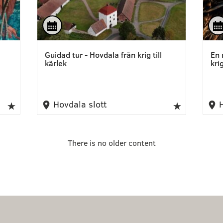
Guidad tur - Hovdala från krig till
En 
kärlek
kri
Hovdala slott
H
There is no older content