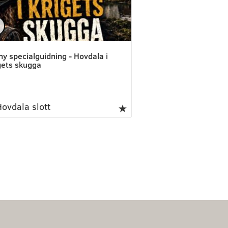
ny specialguidning - Hovdala i
gets skugga
ovdala slott