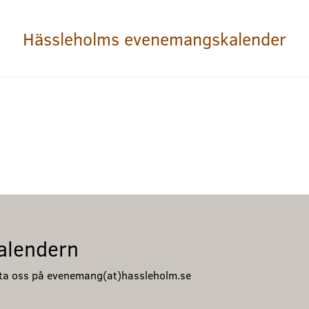
Hässleholms evenemangskalender
alendern
akta oss på evenemang(at)hassleholm.se