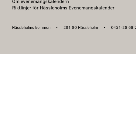
Om evenemangskalendern
Riktlinjer för Hässleholms Evenemangskalender
Hässleholms kommun
281 80 Hässleholm
0451-26 66