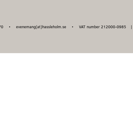
 70
evenemang(at)hassleholm.se
VAT number 212000-0985