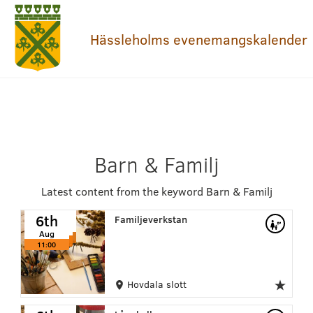
Hässleholms evenemangskalender
Barn & Familj
Latest content from the keyword Barn & Familj
6th
6th
6th
Familjeverkstan
Aug
Aug
Aug
11:00
11:00
11:00
Hovdala slott
6th
6th