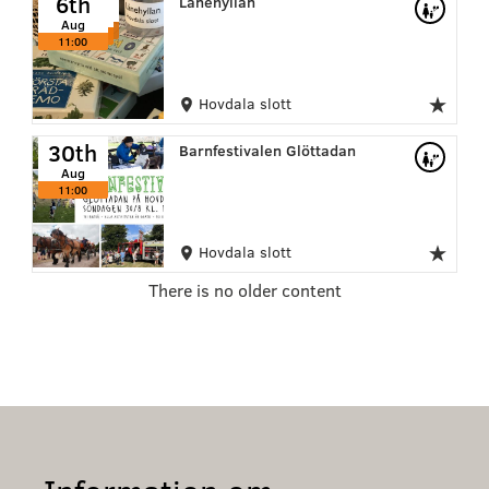
6th
Lånehyllan
Aug
Aug
Aug
11:00
11:00
11:00
Hovdala slott
30th
Barnfestivalen Glöttadan
Aug
11:00
Hovdala slott
There is no older content