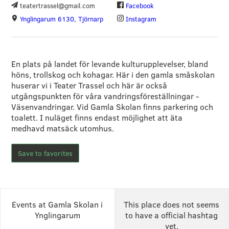
teatertrassel@gmail.com
Facebook
Ynglingarum 6130, Tjörnarp
Instagram
En plats på landet för levande kulturupplevelser, bland
höns, trollskog och kohagar. Här i den gamla småskolan
huserar vi i Teater Trassel och här är också
utgångspunkten för våra vandringsföreställningar -
Väsenvandringar. Vid Gamla Skolan finns parkering och
toalett. I nuläget finns endast möjlighet att äta
medhavd matsäck utomhus.
Save to favorites
Events at Gamla Skolan i
This place does not seems
Ynglingarum
to have a official hashtag
yet.