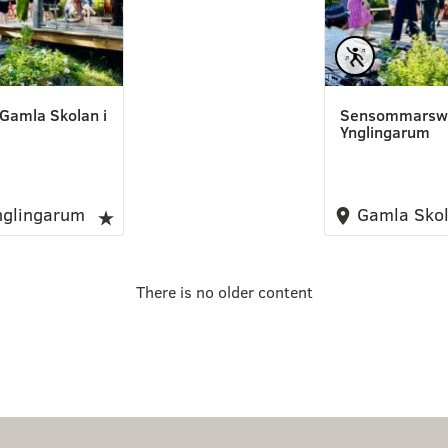
Gamla Skolan i
Sensommarswin
Ynglingarum
nglingarum
Gamla Skol
There is no older content