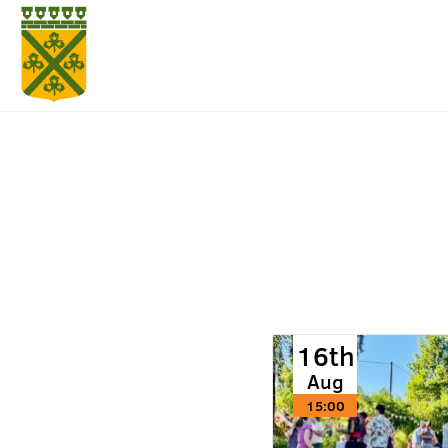
16th
Aug
15:00