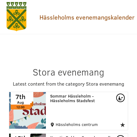
Hässleholms evenemangskalender
Stora evenemang
Latest content from the category Stora evenemang
7th
7th
7th
Sommar Hässleholm -
Aug
Hässleholms Stadsfest
Aug
Aug
12:00
12:00
12:00
Hässleholms centrum