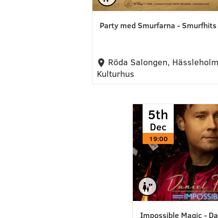
Party med Smurfarna - Smurfhits
Röda Salongen, Hässlehol
Kulturhus
5th
Dec
19:00
Impossible Magic - Da