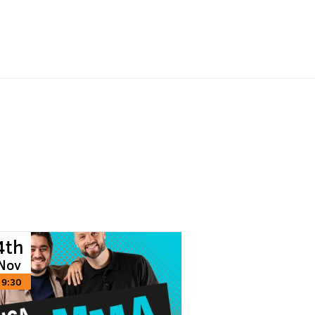
4th
Nov
19:30