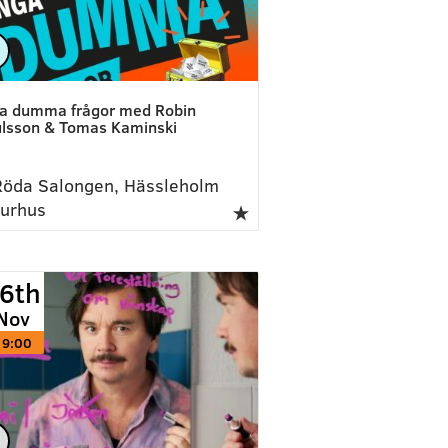
a dumma frågor med Robin
lsson & Tomas Kaminski
öda Salongen, Hässleholm
turhus
6th
Nov
19:00