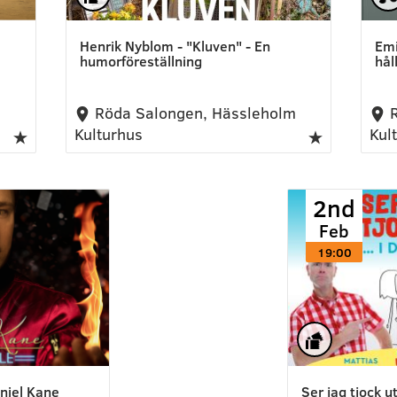
Henrik Nyblom - "Kluven" - En
Emi
humorföreställning
hål
m
Röda Salongen, Hässleholm
R
Kulturhus
Kul
2nd
Feb
19:00
niel Kane
Ser jag tjock ut