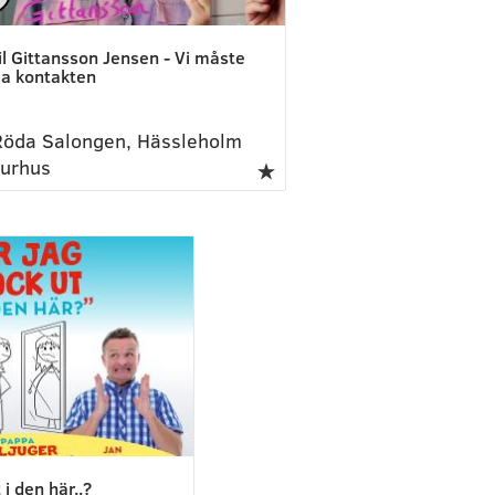
l Gittansson Jensen - Vi måste
la kontakten
öda Salongen, Hässleholm
turhus
 i den här..?