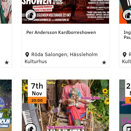
Per Andersson Kardborreshowen
Ing
Pau
m
Röda Salongen, Hässleholm
R
Kulturhus
Kul
7th
2
Nov
20:00