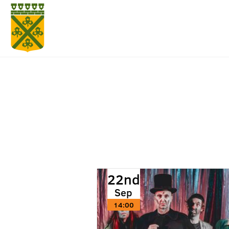
22nd
Sep
14:00