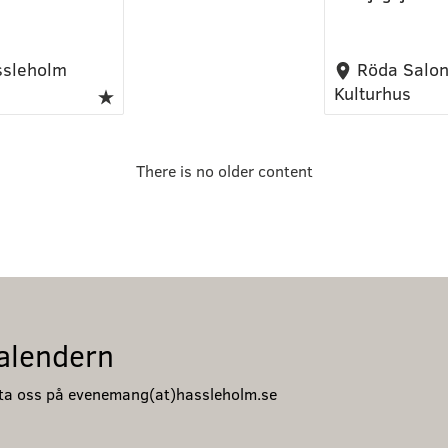
ssleholm
Röda Salon
Kulturhus
There is no older content
alendern
akta oss på evenemang(at)hassleholm.se