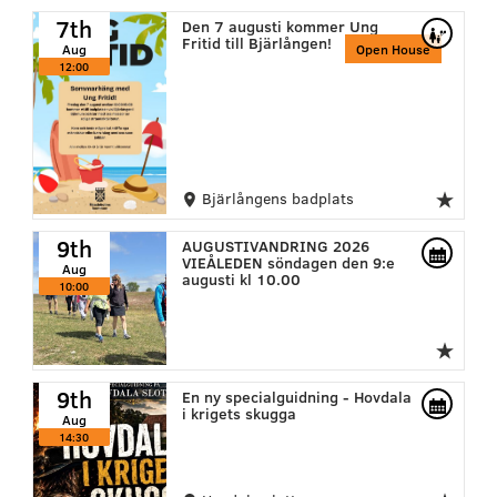
7th
Den 7 augusti kommer Ung
Fritid till Bjärlången!
Aug
Open House
12:00
Bjärlångens badplats
9th
AUGUSTIVANDRING 2026
VIEÅLEDEN söndagen den 9:e
Aug
augusti kl 10.00
10:00
9th
En ny specialguidning - Hovdala
i krigets skugga
Aug
14:30