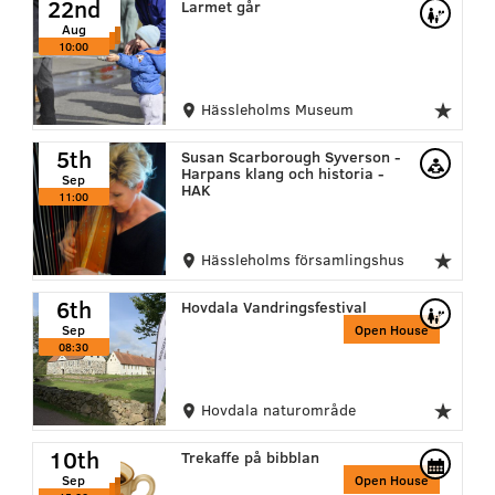
22nd
22nd
Larmet går
Aug
Aug
Aug
10:00
10:00
10:00
Hässleholms Museum
5th
Susan Scarborough Syverson -
Harpans klang och historia -
Sep
HAK
11:00
Hässleholms församlingshus
6th
Hovdala Vandringsfestival
Sep
Open House
08:30
Hovdala naturområde
10th
10th
10th
Trekaffe på bibblan
Sep
Sep
Sep
Open House
15:00
15:00