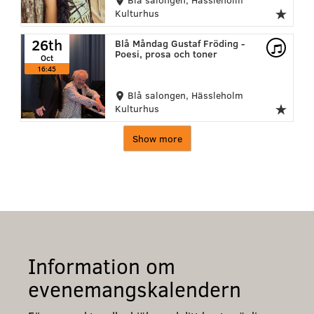
Kulturhus
26th
Blå Måndag Gustaf Fröding -
Poesi, prosa och toner
Oct
16:45
Blå salongen, Hässleholm
Kulturhus
Show more
Information om
evenemangskalendern