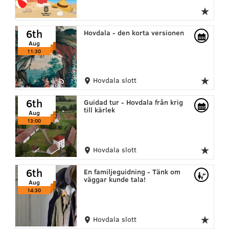
6th
6th
6th
Hovdala - den korta versionen
Aug
Aug
Aug
11:30
11:30
11:30
Hovdala slott
6th
6th
6th
Guidad tur - Hovdala från krig
Aug
till kärlek
Aug
Aug
13:00
13:00
13:00
Hovdala slott
6th
6th
6th
En familjeguidning - Tänk om
Aug
väggar kunde tala!
Aug
Aug
14:30
14:30
14:30
Hovdala slott