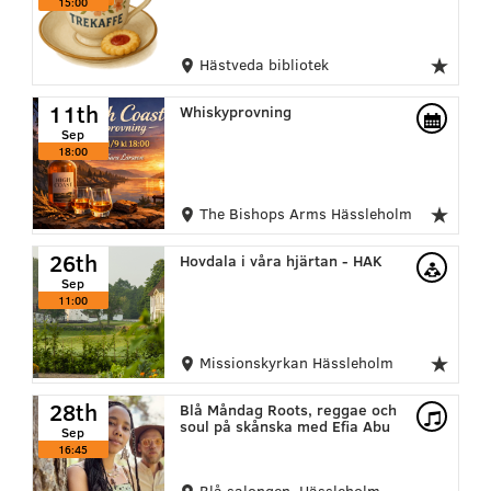
15:00
Hästveda bibliotek
11th
Whiskyprovning
Sep
18:00
The Bishops Arms Hässleholm
26th
Hovdala i våra hjärtan - HAK
Sep
11:00
Missionskyrkan Hässleholm
28th
Blå Måndag Roots, reggae och
soul på skånska med Efia Abu
Sep
16:45
Blå salongen, Hässleholm