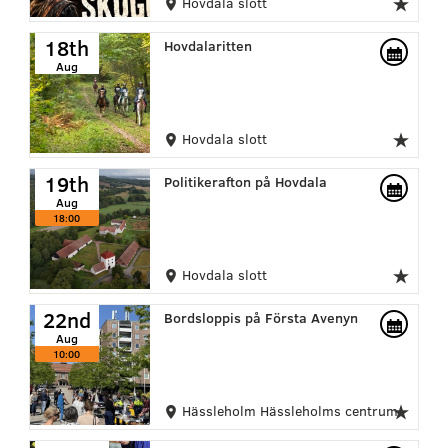
Hovdala slott
18th
Hovdalaritten
Aug
Hovdala slott
19th
Politikerafton på Hovdala
Aug
18:00
Hovdala slott
22nd
Bordsloppis på Första Avenyn
Aug
10:00
Hässleholm Hässleholms centrum
22nd