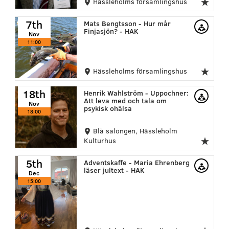
Hässleholms församlingshus
7th
Mats Bengtsson - Hur mår
Finjasjön? - HAK
Nov
11:00
Hässleholms församlingshus
18th
Henrik Wahlström - Uppochner:
Att leva med och tala om
Nov
psykisk ohälsa
18:00
Blå salongen, Hässleholm
Kulturhus
5th
Adventskaffe - Maria Ehrenberg
läser jultext - HAK
Dec
15:00