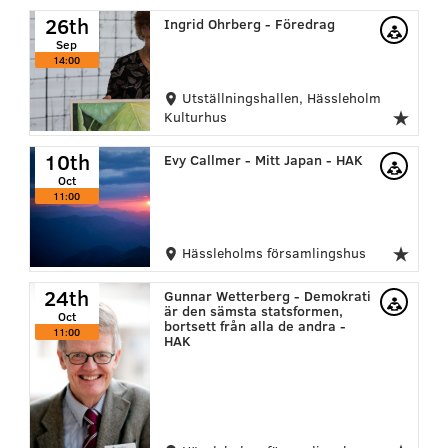
26th
Ingrid Ohrberg - Föredrag
Sep
14:00
Utställningshallen, Hässleholm
Kulturhus
10th
Evy Callmer - Mitt Japan - HAK
Oct
11:00
Hässleholms församlingshus
24th
Gunnar Wetterberg - Demokrati
är den sämsta statsformen,
Oct
bortsett från alla de andra -
11:00
HAK