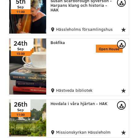
5th
Susan Scarborough Syverson -
Harpans klang och historia -
Sep
HAK
11:00
Hässleholms församlingshus
24th
24th
24th
Bokfika
Sep
Sep
Sep
Open House
15:00
15:00
15:00
Hästveda bibliotek
26th
Hovdala i våra hjärtan - HAK
Sep
11:00
Missionskyrkan Hässleholm