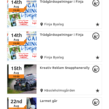
14th
14th
Trädgårdsspelningar i Finja
Aug
Aug
Aug
19:00
19:00
19:00
Finja Byalag
14th
14th
14th
Trädgårdsspelningar i Finja
Aug
Aug
Aug
19:00
19:00
19:00
Finja Byalag
15th
Kreativ Reklam Snapphanerally
Aug
10:00
Hässleholmsgården
22nd
22nd
22nd
Larmet går
Aug
Aug
Aug
10:00
10:00