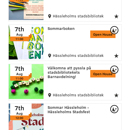
Hässleholms stadsbibliotek
7th
7th
7th
Sommarboken
Aug
Aug
Aug
Open House
11:00
11:00
11:00
Hässleholms stadsbibliotek
7th
7th
7th
Välkomna att pyssla på
Aug
stadsbibliotekets
Aug
Aug
Open House
11:00
Barnavdelning!
11:00
11:00
Hässleholms stadsbibliotek
7th
7th
7th
Sommar Hässleholm -
Aug
Hässleholms Stadsfest
Aug
Aug
12:00
12:00
12:00