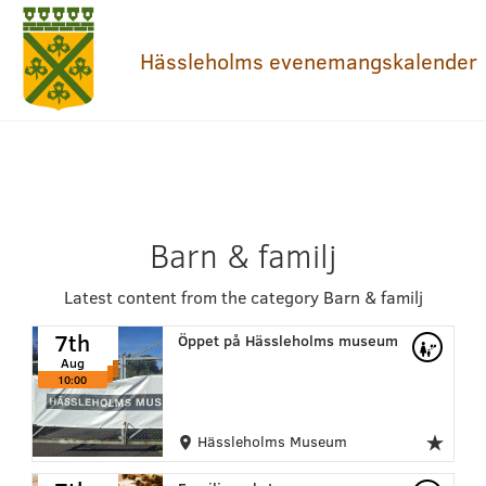
Hässleholms evenemangskalender
Barn & familj
Latest content from the category Barn & familj
7th
7th
7th
Öppet på Hässleholms museum
Aug
Aug
Aug
10:00
10:00
10:00
Hässleholms Museum
7th
7th