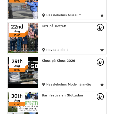
10:00
Hässleholms Museum
22nd
22nd
22nd
Jazz på slottet!
Aug
Aug
Aug
15:00
15:00
15:00
Hovdala slott
29th
29th
29th
Kloss på Kloss 2026
Aug
Aug
Aug
10:00
10:00
10:00
Hässleholms Modelljärnväg
30th
Barnfestivalen Glöttadan
Aug
11:00