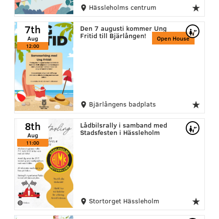
Hässleholms centrum
7th
Den 7 augusti kommer Ung
Fritid till Bjärlången!
Aug
Open House
12:00
Bjärlångens badplats
8th
Lådbilsrally i samband med
Stadsfesten i Hässleholm
Aug
11:00
Stortorget Hässleholm
14th