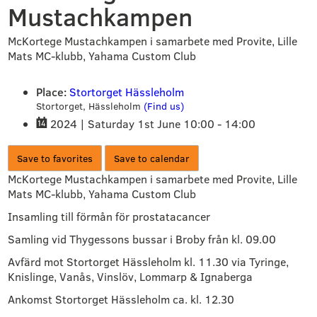
Mustachkampen
McKortege Mustachkampen i samarbete med Provite, Lille
Mats MC-klubb, Yahama Custom Club
Place:
Stortorget Hässleholm
Stortorget,
Hässleholm
(Find us)
2024 |
Saturday 1st June
10:00
-
14:00
Save to favorites
Save to calendar
McKortege Mustachkampen i samarbete med Provite, Lille 
Mats MC-klubb, Yahama Custom Club
Insamling till förmån för prostatacancer
Samling vid Thygessons bussar i Broby från kl. 09.00
Avfärd mot Stortorget Hässleholm kl. 11.30 via Tyringe, 
Knislinge, Vanås, Vinslöv, Lommarp & Ignaberga
Ankomst Stortorget Hässleholm ca. kl. 12.30 