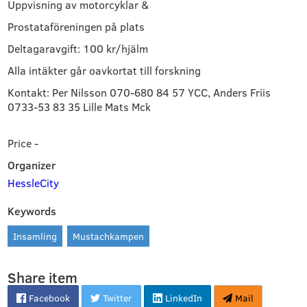
Uppvisning av motorcyklar &
Prostataföreningen på plats
Deltagaravgift: 100 kr/hjälm 
Alla intäkter går oavkortat till forskning
Kontakt: Per Nilsson 070-680 84 57 YCC, Anders Friis 
0733-53 83 35 Lille Mats Mck
Price -
Organizer
HessleCity
Keywords
Insamling
Mustachkampen
Share item
Facebook
Twitter
LinkedIn
Mail