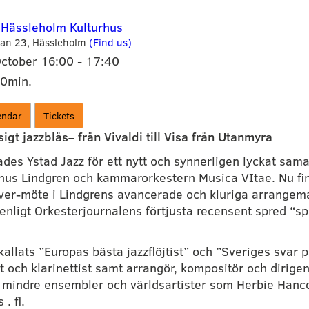
 Hässleholm Kulturhus
an 23,
Hässleholm
(Find us)
October
16:00
-
17:40
00min.
endar
Tickets
gt jazzblås– från Vivaldi till Visa från Utanmyra 
s Ystad Jazz för ett nytt och synnerligen lyckat sama
nus Lindgren och kammarorkestern Musica VItae. Nu fin
over-möte i Lindgrens avancerade och kluriga arrangema
enligt Orkesterjournalens förtjusta recensent spred “spr
kallats ”Europas bästa jazzflöjtist” och ”Sveriges svar p
ist och klarinettist samt arrangör, kompositör och dirig
 mindre ensembler och världsartister som Herbie Hanco
. fl.