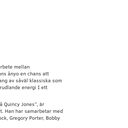
rbete mellan 
ns ånyo en chans att 
ng av såväl klassiska som 
udlande energi I ett 
å Quincy Jones”, är 
ent. Han har samarbetar med 
ck, Gregory Porter, Bobby 