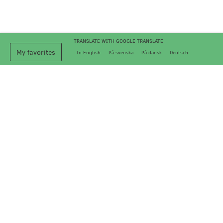
My favorites
In English
På svenska
På dansk
Deutsch