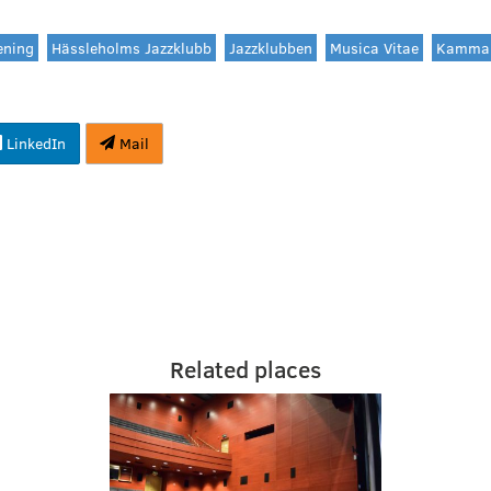
ening
Hässleholms Jazzklubb
Jazzklubben
Musica Vitae
Kammar
LinkedIn
Mail
Related places