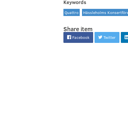
Keywords
Quattro
Hässleholms Konsertför
Share item
Facebook
Twitter