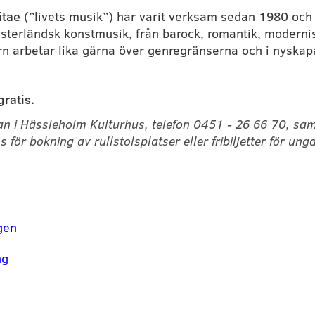
tae 
(”livets musik”) har varit verksam sedan 1980 och 
sterländsk konstmusik, från barock, romantik, modernism
 arbetar lika gärna över genregränserna och i nyskapa
ratis.
assan i Hässleholm Kulturhus, telefon 0451 - 26 66 70, sam
 för bokning av rullstolsplatser eller fribiljetter för un
ngen
ng