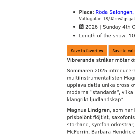
Place:
Röda Salongen,
Vattugatan 18/Järnvägsgat
2026 |
Sunday 4th 
Length of the show: 1
Save to favorites
Save to cal
Vibrerande stråkar möter ösi
Sommaren 2025 introducerade
multiinstrumentalisten Mag
uppleva detta unika cross 
moderna ”standards”, vilka 
klangrikt ljudlandskap”. 
Magnus Lindgren
, som har 
prisbelönt flöjtist, saxofon
storband, symfoniorkestrar,
McFerrin, Barbara Hendricks 